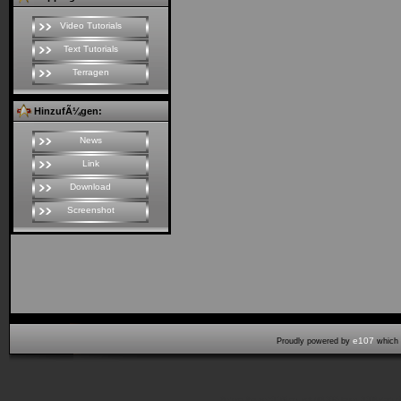
Video Tutorials
Text Tutorials
Terragen
HinzufÃ¼gen:
News
Link
Download
Screenshot
e107
Proudly powered by
which 
Seitenaufbauzeit:0,169 cpu sek (48,00% laden, 0,008 start