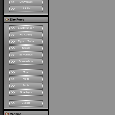
Downloads
Link Us
Elite Force
Einstellungen
HM Coding
Tipps + Tricks
Scripts
Serverinfos
Screenshots
Maps
Mods
Tools
Sonstiges
Events
Mapping