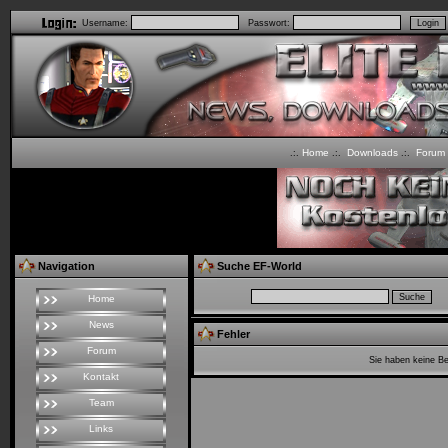
Username:
Passwort:
Home
Downloads
Forum
.:.
.:.
.:.
Navigation
Suche EF-World
Home
News
Fehler
Forum
Sie haben keine B
Kontakt
Team
Links