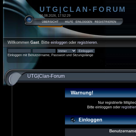
UTG|CLAN-FORUM
06.08.2026, 17:52:29
ÜBERSICHT
HILFE
EINLOGGEN
REGISTRIEREN
Willkommen
Gast
. Bitte
einloggen
oder
registrieren
.
Einloggen mit Benutzername, Passwort und Sitzungslänge
UTG|Clan-Forum
Warnung!
Nur registrierte Mitgli
Bitte einloggen oder
registri
Einloggen
Benutzername