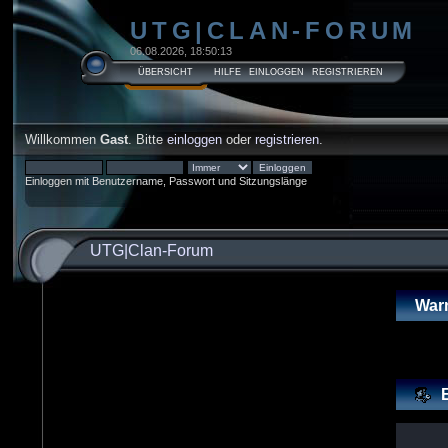
UTG|CLAN-FORUM
06.08.2026, 18:50:13
ÜBERSICHT
HILFE
EINLOGGEN
REGISTRIEREN
Willkommen
Gast
. Bitte
einloggen
oder
registrieren
.
Einloggen mit Benutzername, Passwort und Sitzungslänge
UTG|Clan-Forum
War
E