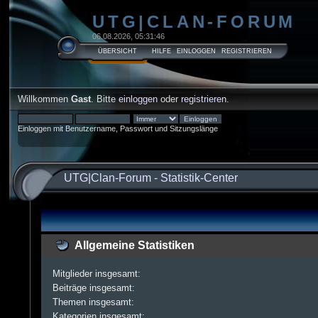
UTG|CLAN-FORUM
06.08.2026, 05:31:46
ÜBERSICHT
HILFE
EINLOGGEN
REGISTRIEREN
Willkommen
Gast
. Bitte
einloggen
oder
registrieren
.
Einloggen mit Benutzername, Passwort und Sitzungslänge
UTG|Clan-Forum
-
Statistik-Center
Allgemeine Statistiken
Mitglieder insgesamt:
Beiträge insgesamt:
Themen insgesamt:
Kategorien insgesamt: