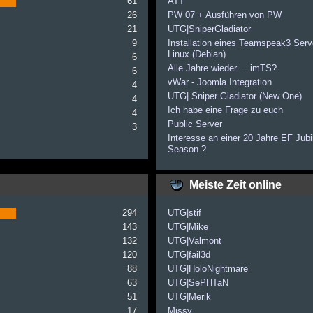
61
ATT
26
PW 07 + Ausführen von PW
21
UTG|SniperGladiator
9
Installation eines Teamspeak3 Serve
Linux (Debian)
6
Alle Jahre wieder.... imTS?
6
vWar - Joomla Integration
4
UTG| Sniper Gladiator (New One)
4
Ich habe eine Frage zu euch
4
Public Server
3
Interesse an einer 20 Jahre EF Jub
Season ?
Meiste Zeit online
294
UTG|stif
143
UTG|Mike
132
UTG|Valmont
120
UTG|fail3d
88
UTG|HoloNightmare
63
UTG|SePHTaN
51
UTG|Merik
17
Missy