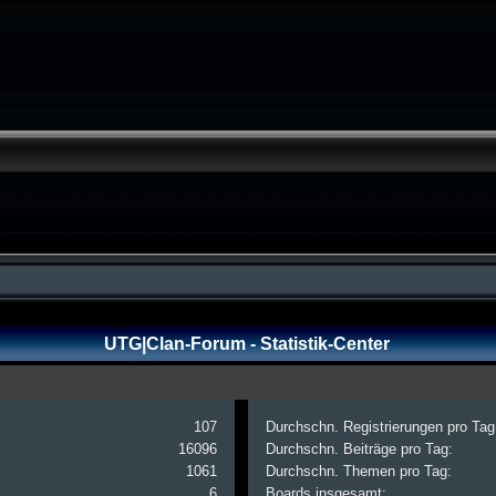
UTG|Clan-Forum - Statistik-Center
107
Durchschn. Registrierungen pro Tag
16096
Durchschn. Beiträge pro Tag:
1061
Durchschn. Themen pro Tag:
6
Boards insgesamt: