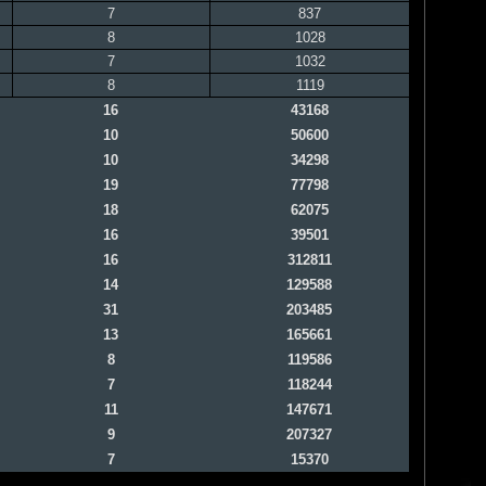
7
837
8
1028
7
1032
8
1119
16
43168
10
50600
10
34298
19
77798
18
62075
16
39501
16
312811
14
129588
31
203485
13
165661
8
119586
7
118244
11
147671
9
207327
7
15370