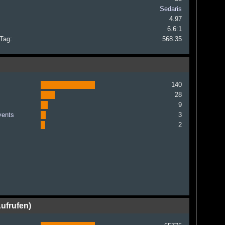
Sedaris
4.97
6.6:1
 Tag:
568.35
140
28
9
vents
3
2
ufrufen)