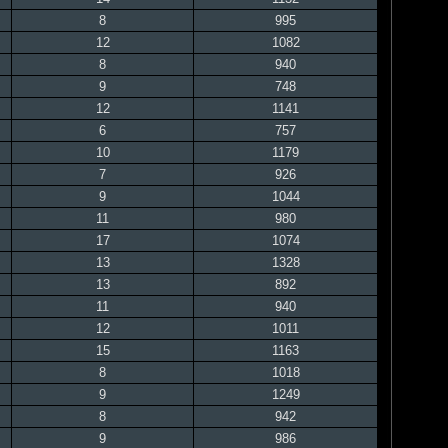
8
995
12
1082
8
940
9
748
12
1141
6
757
10
1179
7
926
9
1044
11
980
17
1074
13
1328
13
892
11
940
12
1011
15
1163
8
1018
9
1249
8
942
9
986