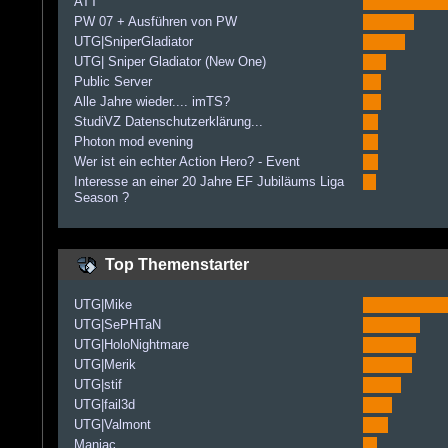
ATT
PW 07 + Ausführen von PW
UTG|SniperGladiator
UTG| Sniper Gladiator (New One)
Public Server
Alle Jahre wieder.... imTS?
StudiVZ Datenschutzerklärung...
Photon mod evening
Wer ist ein echter Action Hero? - Event
Interesse an einer 20 Jahre EF Jubiläums Liga
Season ?
Top Themenstarter
UTG|Mike
UTG|SePHTaN
UTG|HoloNightmare
UTG|Merik
UTG|stif
UTG|fail3d
UTG|Valmont
Maniac