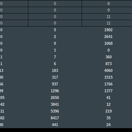
0
0
8
0
0
9
0
0
11
0
0
11
0
5
1902
0
2
2641
0
0
1068
0
1
0
1
7
360
1
6
873
13
183
4060
30
317
1515
66
937
1766
99
1296
1377
205
2650
41
242
3841
12
411
5396
219
582
8417
35
90
441
24