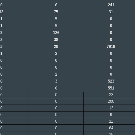
0
6
241
12
75
31
1
5
0
1
5
0
3
126
0
2
38
0
3
28
7918
1
2
0
0
0
0
0
0
0
0
2
0
0
3
523
0
0
551
0
0
23
0
0
200
0
0
13
0
0
9
0
0
11
0
0
64
0
0
15