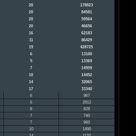
20
178823
20
84581
20
59564
20
46656
16
62183
11
86429
19
428725
6
13100
5
13369
7
14959
10
14452
14
32065
17
33340
6
967
6
2812
8
828
7
740
7
960
10
1490
14
1132