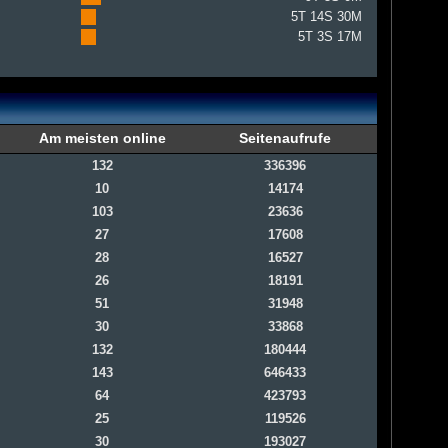
5T 14S 30M
5T 3S 17M
Am meisten online
Seitenaufrufe
132
336396
10
14174
103
23636
27
17608
28
16527
26
18191
51
31948
30
33868
132
180444
143
646433
64
423793
25
119526
30
193027