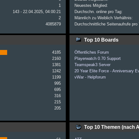
1
Neuestes Mitglied:
143 - 22.04.2025, 04:00:21
Durchschn. online pro Tag:
2
Männlich zu Weiblich Verhältnis:
4085879
Durchschnittliche Seitenaufrufe pro
Top 10 Boards
4185
Öffentliches Forum
2160
Playerwatch 0.70 Support
1381
Teamspeak3 Server
1242
20 Year Elite Force - Anniversary E
1199
vWar - Helpforum
995
695
316
215
205
Top 10 Themen (nach A