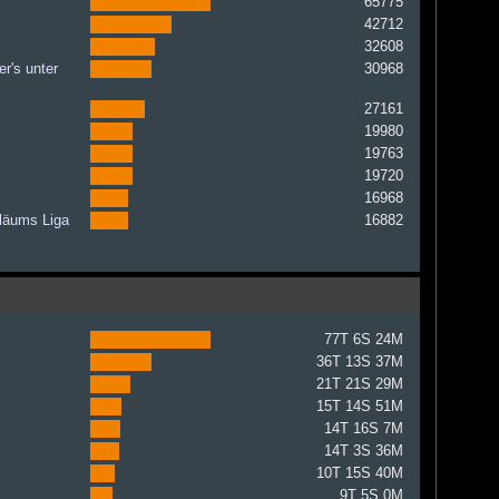
65775
42712
32608
r's unter
30968
27161
19980
19763
19720
16968
iläums Liga
16882
77T 6S 24M
36T 13S 37M
21T 21S 29M
15T 14S 51M
14T 16S 7M
14T 3S 36M
10T 15S 40M
9T 5S 0M