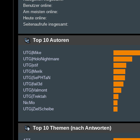
Benutzer online:
Am meisten online:
Heute online:
Seitenaufrufe insgesamt:
Top 10 Autoren
UTG|Mike
UTG|HoloNightmare
UTG|stif
UTG|Merik
UTG|SePHTaN
UTG|fail3d
UTG|Valmont
UTG|Trektah
NicMo
UTG|ZielScheibe
Top 10 Themen (nach Antworten)