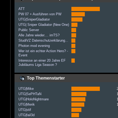
ATT
PW 07 + Ausführen von PW
UTG|SniperGladiator
UTG| Sniper Gladiator (New One)
Public Server
Alle Jahre wieder.... imTS?
StudiVZ Datenschutzerklärung...
Photon mod evening
Wer ist ein echter Action Hero? -
Event
Interesse an einer 20 Jahre EF
Jubiläums Liga Season ?
Top Themenstarter
UTG|Mike
UTG|SePHTaN
UTG|HoloNightmare
UTG|Merik
UTG|stif
UTG|fail3d