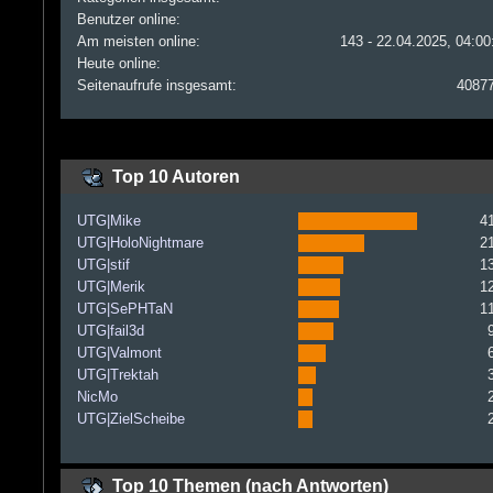
Benutzer online:
Am meisten online:
143 - 22.04.2025, 04:00
Heute online:
Seitenaufrufe insgesamt:
4087
Top 10 Autoren
UTG|Mike
4
UTG|HoloNightmare
2
UTG|stif
1
UTG|Merik
1
UTG|SePHTaN
1
UTG|fail3d
UTG|Valmont
UTG|Trektah
NicMo
UTG|ZielScheibe
Top 10 Themen (nach Antworten)