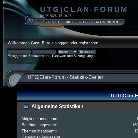
UTG|CLAN-FORUM
09.08.2026, 15:19:26
ÜBERSICHT
HILFE
EINLOGGEN
REGISTRIEREN
Willkommen
Gast
. Bitte
einloggen
oder
registrieren
.
Einloggen mit Benutzername, Passwort und Sitzungslänge
UTG|Clan-Forum
-
Statistik-Center
UTG|Clan-Fo
Allgemeine Statistiken
Mitglieder insgesamt:
Beiträge insgesamt:
16
Themen insgesamt:
1
Kategorien insgesamt: