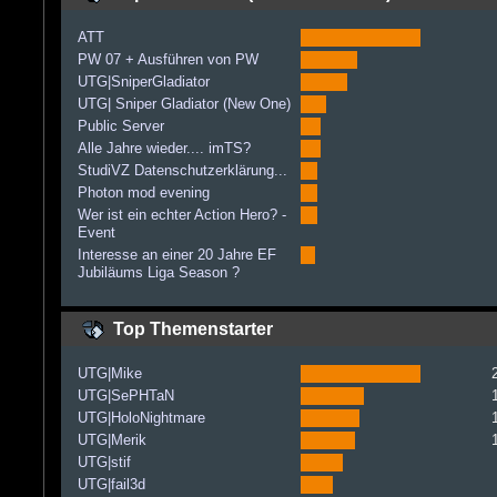
ATT
PW 07 + Ausführen von PW
UTG|SniperGladiator
UTG| Sniper Gladiator (New One)
Public Server
Alle Jahre wieder.... imTS?
StudiVZ Datenschutzerklärung...
Photon mod evening
Wer ist ein echter Action Hero? -
Event
Interesse an einer 20 Jahre EF
Jubiläums Liga Season ?
Top Themenstarter
UTG|Mike
UTG|SePHTaN
UTG|HoloNightmare
UTG|Merik
UTG|stif
UTG|fail3d