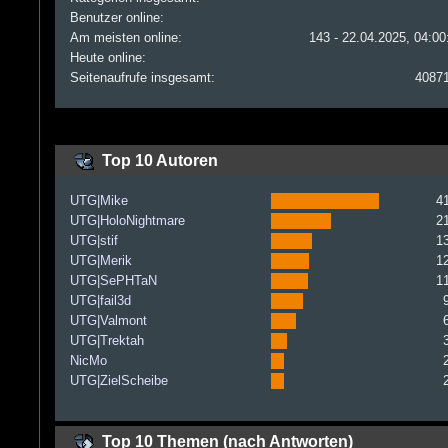
Benutzer online:
Am meisten online:
143 - 22.04.2025, 04:00
Heute online:
Seitenaufrufe insgesamt:
4087
Top 10 Autoren
UTG|Mike
4
UTG|HoloNightmare
2
UTG|stif
1
UTG|Merik
1
UTG|SePHTaN
1
UTG|fail3d
UTG|Valmont
UTG|Trektah
NicMo
UTG|ZielScheibe
Top 10 Themen (nach Antworten)