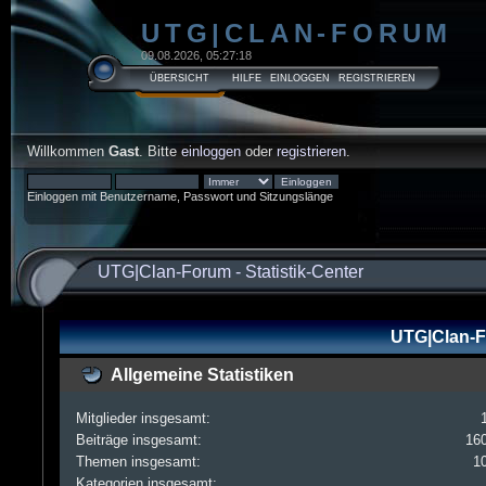
UTG|CLAN-FORUM
09.08.2026, 05:27:18
ÜBERSICHT
HILFE
EINLOGGEN
REGISTRIEREN
Willkommen
Gast
. Bitte
einloggen
oder
registrieren
.
Einloggen mit Benutzername, Passwort und Sitzungslänge
UTG|Clan-Forum
-
Statistik-Center
UTG|Clan-Fo
Allgemeine Statistiken
Mitglieder insgesamt:
Beiträge insgesamt:
16
Themen insgesamt:
1
Kategorien insgesamt: