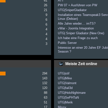
61
ATT
26
PW 07 + Ausführen von PW
21
UTG|SniperGladiator
9
Installation eines Teamspeak3 Serve
Linux (Debian)
6
Alle Jahre wieder.... imTS?
6
vWar - Joomla Integration
4
UTG| Sniper Gladiator (New One)
4
Ich habe eine Frage zu euch
4
Public Server
3
Interesse an einer 20 Jahre EF Jub
Season ?
Meiste Zeit online
294
UTG|stif
143
UTG|Mike
132
UTG|Valmont
120
UTG|fail3d
88
UTG|HoloNightmare
63
UTG|SePHTaN
51
UTG|Merik
17
Missy