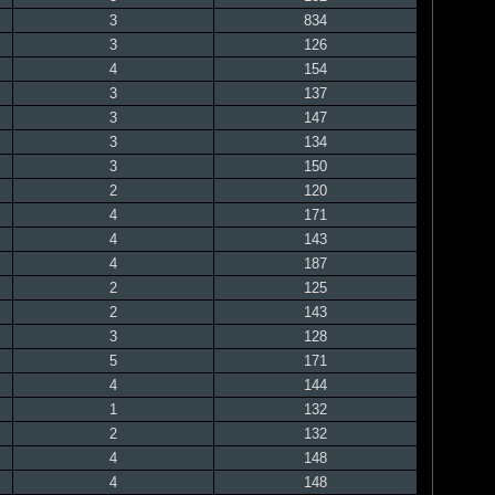
3
834
3
126
4
154
3
137
3
147
3
134
3
150
2
120
4
171
4
143
4
187
2
125
2
143
3
128
5
171
4
144
1
132
2
132
4
148
4
148