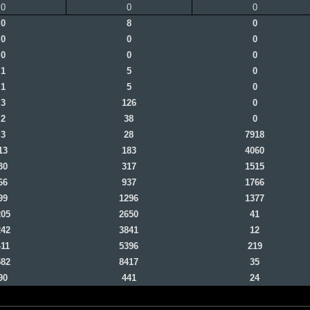
0
0
0
0
8
0
0
0
0
0
0
0
1
5
0
1
5
0
3
126
0
2
38
0
3
28
7918
13
183
4060
30
317
1515
66
937
1766
99
1296
1377
205
2650
41
242
3841
12
411
5396
219
582
8417
35
90
441
24