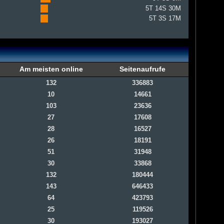
5T 14S 30M
5T 3S 17M
Am meisten online
Seitenaufrufe
132
336883
10
14661
103
23636
27
17608
28
16527
26
18191
51
31948
30
33868
132
180444
143
646433
64
423793
25
119526
30
193027