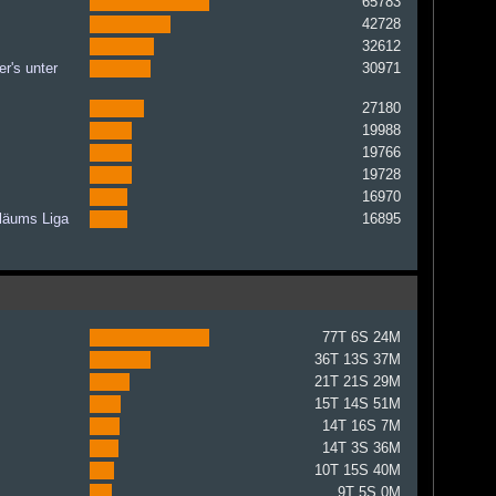
65783
42728
32612
r's unter
30971
27180
19988
19766
19728
16970
iläums Liga
16895
77T 6S 24M
36T 13S 37M
21T 21S 29M
15T 14S 51M
14T 16S 7M
14T 3S 36M
10T 15S 40M
9T 5S 0M