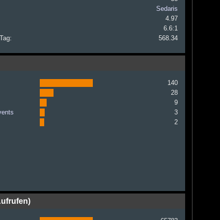
Sedaris
4.97
6.6:1
 Tag:
568.34
140
28
9
vents
3
2
ufrufen)