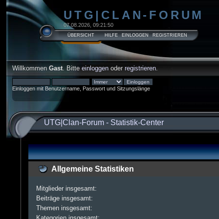
UTG|CLAN-FORUM
07.08.2026, 09:21:50
ÜBERSICHT
HILFE
EINLOGGEN
REGISTRIEREN
Willkommen
Gast
. Bitte
einloggen
oder
registrieren
.
Einloggen mit Benutzername, Passwort und Sitzungslänge
UTG|Clan-Forum
-
Statistik-Center
Allgemeine Statistiken
Mitglieder insgesamt:
Beiträge insgesamt:
Themen insgesamt:
Kategorien insgesamt: