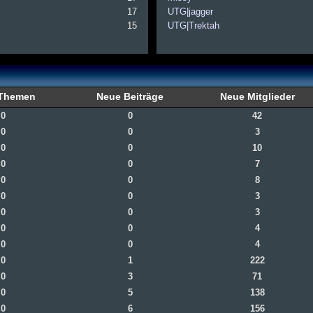
17
UTG|jagger
15
UTG|Trektah
 Themen
Neue Beiträge
Neue Mitglieder
0
0
42
0
0
3
0
0
10
0
0
7
0
0
8
0
0
3
0
0
3
0
0
4
0
0
4
0
1
222
0
3
71
0
5
138
0
6
156