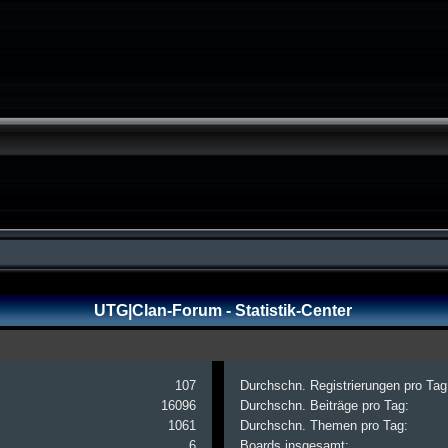
UTG|Clan-Forum - Statistik-Center
107
Durchschn. Registrierungen pro Tag
16096
Durchschn. Beiträge pro Tag:
1061
Durchschn. Themen pro Tag:
6
Boards insgesamt: