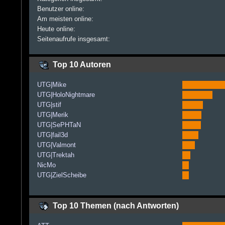
Benutzer online:
Am meisten online:
Heute online:
Seitenaufrufe insgesamt:
Top 10 Autoren
UTG|Mike
UTG|HoloNightmare
UTG|stif
UTG|Merik
UTG|SePHTaN
UTG|fail3d
UTG|Valmont
UTG|Trektah
NicMo
UTG|ZielScheibe
Top 10 Themen (nach Antworten)