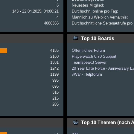
6
Neuestes Mitglied:
143 - 22.04.2025, 04:00:21
Durchschn. online pro Tag:
4
Männlich zu Weiblich Verhältnis:
4086366
Durchschnittliche Seitenaufrufe pro
Top 10 Boards
4185
Öffentliches Forum
2160
Playerwatch 0.70 Support
1381
Teamspeak3 Server
1242
20 Year Elite Force - Anniversary E
1199
vWar - Helpforum
995
695
316
215
205
Top 10 Themen (nach A