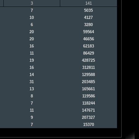
3
141
7
5035
10
4127
6
3280
20
59564
20
46656
16
62183
11
86429
19
428725
16
312811
14
129588
31
203485
13
165661
8
119586
7
118244
11
147671
9
207327
7
15370