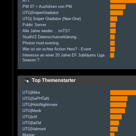
ATT
PW 07 + Ausführen von PW
UTG|SniperGladiator
UTG| Sniper Gladiator (New One)
Public Server
Alle Jahre wieder.... imTS?
StudiVZ Datenschutzerklärung...
Photon mod evening
Wer ist ein echter Action Hero? - Event
Interesse an einer 20 Jahre EF Jubiläums Liga
Season ?
Top Themenstarter
UTG|Mike
UTG|SePHTaN
UTG|HoloNightmare
UTG|Merik
UTG|stif
UTG|fail3d
UTG|Valmont
Maniac