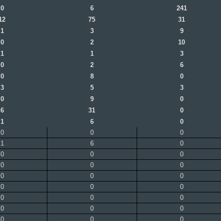
0
6
241
12
75
31
1
3
9
0
2
10
1
1
3
0
2
6
0
8
0
3
5
3
0
9
0
6
31
0
1
6
0
0
0
0
1
6
0
0
0
0
0
0
0
0
0
0
0
0
0
0
0
0
0
0
0
0
0
0