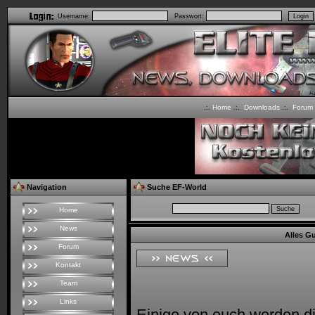
Username:
Passwort:
Home
Downloads
Forum
.:.
.:.
.:.
Navigation
Suche EF-World
Home
News
Alles Gu
Forum
Kontakt
Team
Links