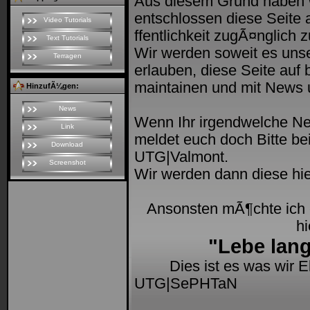
Aus diesem Grund haben 
entschlossen diese Seite
Video Tutorials
ffentlichkeit zugÃ¤nglich z
Text Tutorials
Wir werden soweit es unse
Terragen
erlauben, diese Seite auf 
maintainen und mit News u
HinzufÃ¼gen:
News
Wenn Ihr irgendwelche Ne
Link
meldet euch doch Bitte 
Download
UTG|Valmont.
Screenshot
Wir werden dann diese hie
Ansonsten mÃ¶chte ich 
hi
"Lebe lang
Dies ist es was wir 
UTG|SePHTaN