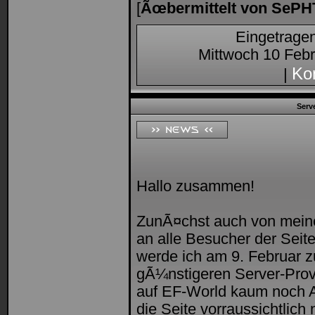
[
Ãœbermittelt von SePH
Eingetrage
Mittwoch 10 Febr
Ko
|
Serv
Hallo zusammen!
ZunÃ¤chst auch von meine
an alle Besucher der Seite!
werde ich am 9. Februar 
gÃ¼nstigeren Server-Provi
auf EF-World kaum noch Akt
die Seite vorraussichtlich