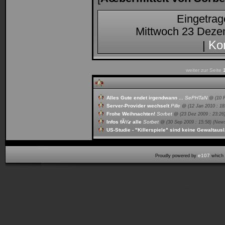
Eingetra
Mittwoch 23 Deze
Ko
|
weiter zur Seite
Alles Gute endet irgendwann ...
SePHTaN
@ (
10 
Server-Provider wechselt
Pille
@ (
12 Jan 2010 : 18
Frohe Weihnachten!
Sorbet
@ (
23 Dez 2009 : 23:26
Infos fÃ¼r alle
Sorbet
@ (
30 Sep 2009 : 15:58
) (New
US-Studie - "Killerspiele" sind keine Gewaltaus
e107
Proudly powered by
which 
Seitenaufbauzeit:0,199 cpu sek (71,00% laden, 0,011 start