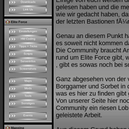
Einige von euch werden di
Downloads
gelesen haben und die me
Link Us
wie wir gedacht haben, d
der letzten Bastionen fÃ¼
Elite Force
Einstellungen
Genau an diesem Punkt ha
HM Coding
es soweit nicht kommen da
Tipps + Tricks
Die Community braucht Anl
Scripts
rund um Elite Force gibt,
Serverinfos
, gibt es sowas noch bei 
Screenshots
Ganz abgesehen von der v
Maps
Borggamer und Sorbet in
Mods
was es hier zu finden gibt
Tools
Von unserer Seite hier n
Sonstiges
Community ein riesen Lob 
geleistete Arbeit.
Events
Mapping