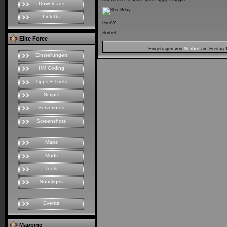
Downloads
Link Us
GruÃŸ
Sorbet
Elite Force
Sorbet
Eingetragen von
am
Freitag 
Einstellungen
HM Coding
Tipps + Tricks
Scripts
Serverinfos
Screenshots
Maps
Mods
Tools
Sonstiges
Events
Mapping