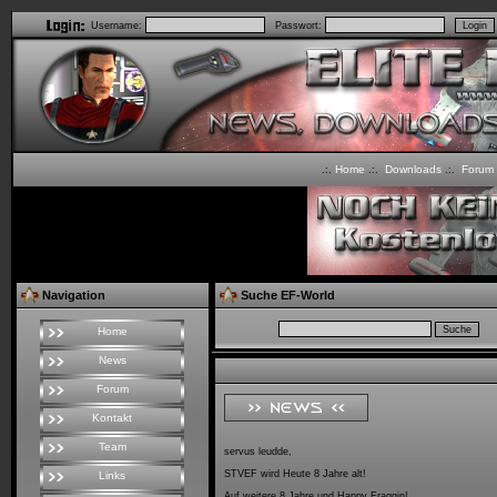
Username:
Passwort:
Home
Downloads
Forum
.:.
.:.
.:.
Navigation
Suche EF-World
Home
News
Forum
Kontakt
Team
servus leudde,
STVEF wird Heute 8 Jahre alt!
Links
Auf weitere 8 Jahre und Happy Fraggin!