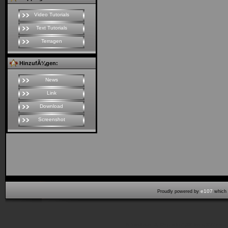
Video Tutorials
Text Tutorials
Terragen
HinzufÃ¼gen:
News
Link
Download
Screenshot
e107
Proudly powered by
which 
Seitenaufbauzeit:0,120 cpu sek (71,00% laden, 0,527 start