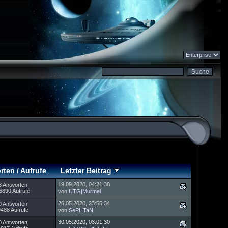
rten
/
Aufrufe
Letzter Beitrag
19.09.2020, 04:21:38
3 Antworten
6890 Aufrufe
von
UTG|Murmel
26.05.2020, 23:55:34
0 Antworten
9488 Aufrufe
von
SePHTaN
30.05.2020, 03:01:30
0 Antworten