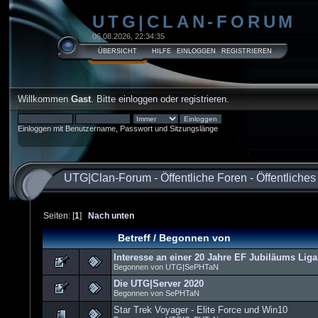
UTG|CLAN-FORUM
06.08.2026, 22:34:35
ÜBERSICHT
HILFE
EINLOGGEN
REGISTRIEREN
Willkommen
Gast
. Bitte
einloggen
oder
registrieren
.
Einloggen mit Benutzername, Passwort und Sitzungslänge
UTG|Clan-Forum
-
Öffentliche Foren
-
Öffentliche
Seiten: [
1
]
Nach unten
Betreff
/
Begonnen von
Interesse an einer 20 Jahre EF Jubiläums Lig
Begonnen von
UTG|SePHTaN
Die UTG|Server 2020
Begonnen von
SePHTaN
Star Trek Voyager - Elite Force und Win10