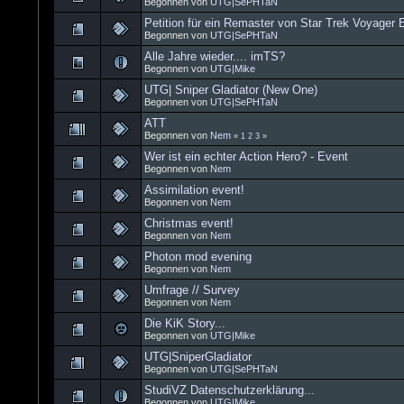
Begonnen von
UTG|SePHTaN
Petition für ein Remaster von Star Trek Voyager 
Begonnen von
UTG|SePHTaN
Alle Jahre wieder.... imTS?
Begonnen von
UTG|Mike
UTG| Sniper Gladiator (New One)
Begonnen von
UTG|SePHTaN
ATT
Begonnen von
Nem
«
1
2
3
»
Wer ist ein echter Action Hero? - Event
Begonnen von
Nem
Assimilation event!
Begonnen von
Nem
Christmas event!
Begonnen von
Nem
Photon mod evening
Begonnen von
Nem
Umfrage // Survey
Begonnen von
Nem
Die KiK Story...
Begonnen von
UTG|Mike
UTG|SniperGladiator
Begonnen von
UTG|SePHTaN
StudiVZ Datenschutzerklärung...
Begonnen von
UTG|Mike