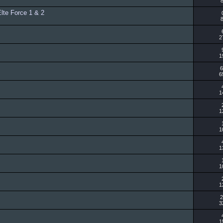
Elte Force 1 & 2
2
1
6
6
1
1
1
1
1
1
2
3
1