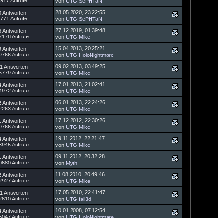
8917 Aufrufe
von
UTG|SePHTaN
28.05.2020, 23:22:55
0 Antworten
8771 Aufrufe
von
UTG|SePHTaN
27.12.2019, 01:39:48
6 Antworten
7178 Aufrufe
von
UTG|Mike
15.04.2013, 20:25:21
9 Antworten
9766 Aufrufe
von
UTG|HoloNightmare
09.02.2013, 03:49:25
1 Antworten
5779 Aufrufe
von
UTG|Mike
17.01.2013, 21:02:41
4 Antworten
4972 Aufrufe
von
UTG|Mike
06.01.2013, 22:24:26
2 Antworten
2263 Aufrufe
von
UTG|Mike
17.12.2012, 22:30:26
1 Antworten
0766 Aufrufe
von
UTG|Mike
19.11.2012, 22:21:47
4 Antworten
3945 Aufrufe
von
UTG|Mike
09.11.2012, 20:32:28
1 Antworten
0680 Aufrufe
von
Myth
11.08.2010, 20:49:46
2 Antworten
2927 Aufrufe
von
UTG|Mike
17.05.2010, 22:41:47
1 Antworten
2610 Aufrufe
von
UTG|fail3d
10.01.2008, 07:12:54
4 Antworten
5047 Aufrufe
von
UTG|HoloNightmare