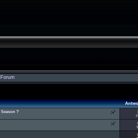
s Forum
Antwo
a Season ?
1